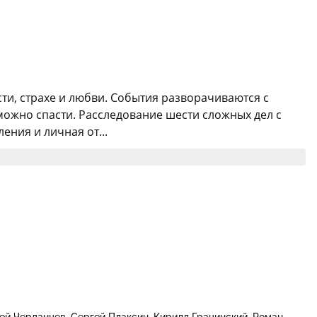
ти, страхе и любви. События разворачиваются с
можно спасти. Расследование шести сложных дел с
ения и личная от...
ей Черданцев
Сергей Плаксин
Кирилл Грацинский
Роман