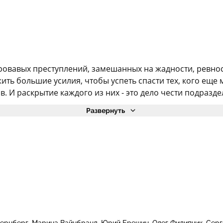
ровавых преступлений, замешанных на жадности, ревнос
ть большие усилия, чтобы успеть спасти тех, кого еще 
И раскрытие каждого из них - это дело чести подраздел
Развернуть
ернберг
Марина Вайнбранд
Юрий Брешин
Олег Филипчик
Серг