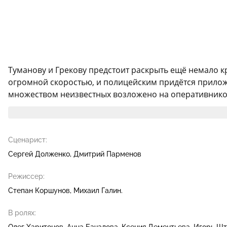
Туманову и Грекову предстоит раскрыть ещё немало к
огромной скоростью, и полицейским придётся приложи
множеством неизвестных возложено на оперативников. 
Сценарист:
Сергей Долженко
Дмитрий Парменов
Режиссер:
Степан Коршунов
Михаил Галин.
В ролях:
Олег Харитонов
Анна Бачалова
Ксения Дементьева
Игорь Шт