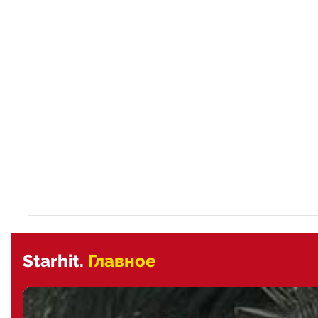
Starhit.
Главное