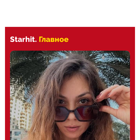
Starhit.
Главное