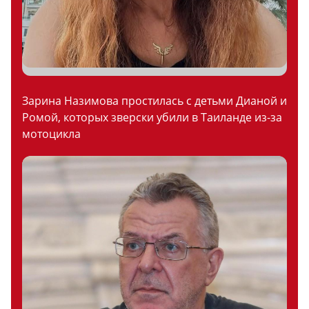
Зарина Назимова простилась с детьми Дианой и
Ромой, которых зверски убили в Таиланде из-за
мотоцикла