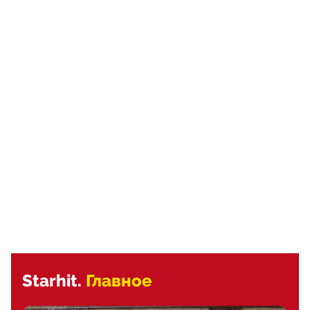
Starhit.
Главное