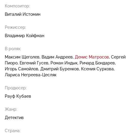
Композитор:
Виталий Истомин
Режиссер:
Владимир Койфман
В ролях:
Максим Щеголев
Вадим Андреев
Денис Матросов
Сергей
Пиоро
Евгений Гусев
Роман Индык
Ричард Бондарев
Игорь Самойлов
Дмитрий Буренков
Ксения Суркова
Лариса Негреева-Цесляк
Продюсер:
Рауф Кубаев
Жанр:
Детектив
Страна: