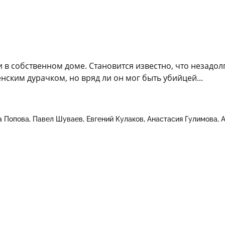
в собственном доме. Становится известно, что незадол
ским дурачком, но вряд ли он мог быть убийцей...
а Попова
Павел Шуваев
Евгений Кулаков
Анастасия Гулимова