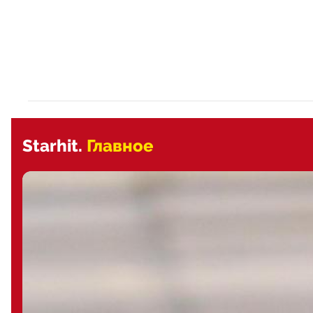
Starhit.
Главное