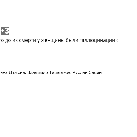
+3
го до их смерти у женщины были галлюцинации с
Анна Дюкова
Владимир Ташлыков
Руслан Сасин