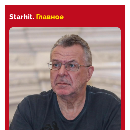
Starhit.
Главное