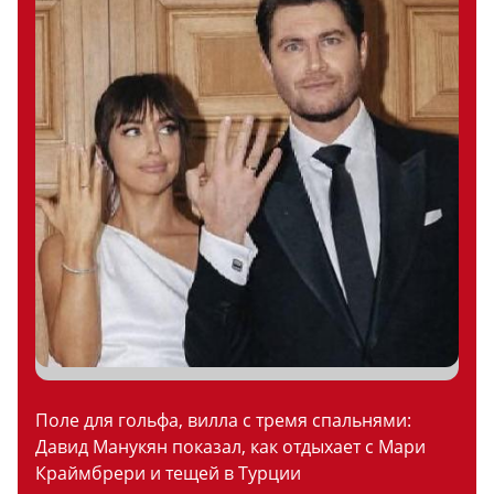
Поле для гольфа, вилла с тремя спальнями:
Давид Манукян показал, как отдыхает с Мари
Краймбрери и тещей в Турции