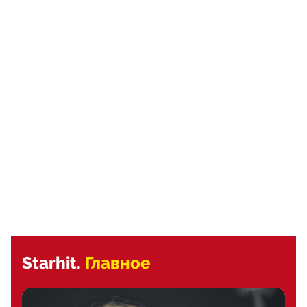
Starhit.
Главное