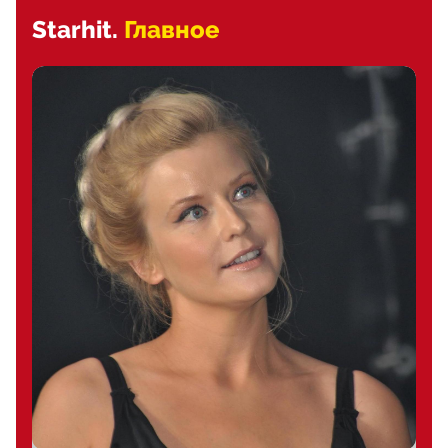
Starhit.
Главное