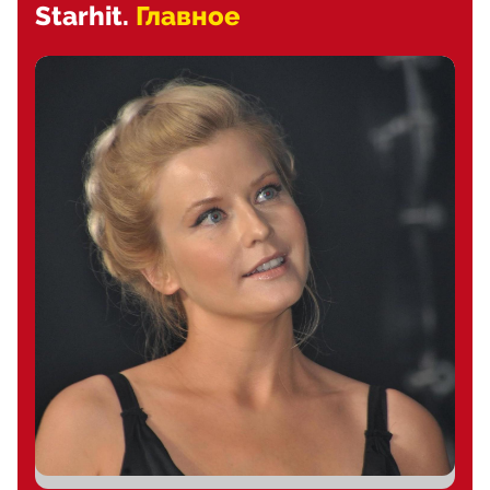
Starhit.
Главное