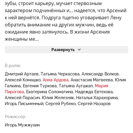
зубы, строит карьеру, мучает стервозным
характером подчинённых и... надеется, что Арсений
к ней вернётся. Подруга тщетно уговаривает Лену
обратить внимание на других мужчин, ведь её
ожидание явно затянулось. В жизни Арсения
женщины ме...
Развернуть
В ролях:
Дмитрий Артаев
Татьяна Черкасова
Александр Волков
Алексей Комашко
Анна Ардова
Анастасия Матвеева
Юлия
Галкина
Евгения Туркова
Татьяна Аугшкап
Мария
Пирогова
Екатерина Соломатина
Надежда Евтехова
Алексей Парасич
Юлия Железняк
Наталья Харахорина
Игорь Письменный
Сергей Рубеко
Сергей Назаров
Режиссер:
Игорь Мужжухин