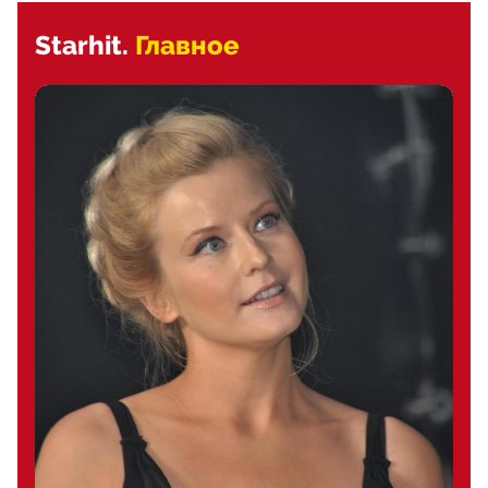
Starhit.
Главное