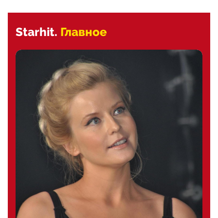
Starhit.
Главное