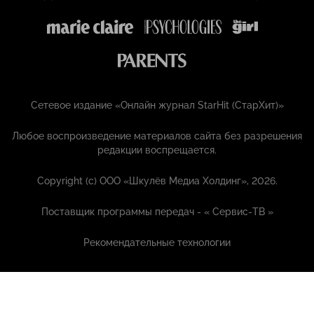
Сетевое издание «Онлайн журнал StarHit (СтарХит)»
Любое воспроизведение материалов сайта без разрешения
редакции воспрещается.
Copyright (с) ООО «Шкулёв Медиа Холдинг», 2026.
Поставщик программы передач - «
Сервис-ТВ
»
Рекомендательные технологии