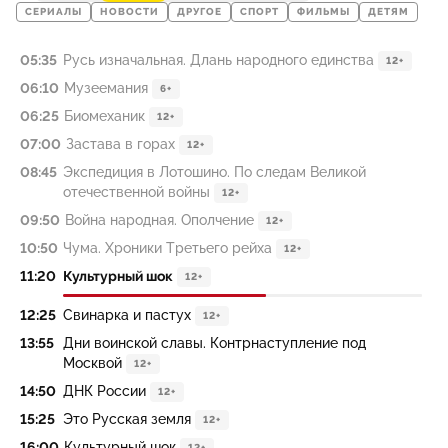
СЕРИАЛЫ
НОВОСТИ
ДРУГОЕ
СПОРТ
ФИЛЬМЫ
ДЕТЯМ
05:35
Русь изначальная. Длань народного единства
12+
06:10
Музеемания
6+
06:25
Биомеханик
12+
07:00
Застава в горах
12+
08:45
Экспедиция в Лотошино. По следам Великой
отечественной войны
12+
09:50
Война народная. Ополчение
12+
10:50
Чума. Хроники Третьего рейха
12+
11:20
Культурный шок
12+
12:25
Свинарка и пастух
12+
13:55
Дни воинской славы. Контрнаступление под
Москвой
12+
14:50
ДНК России
12+
15:25
Это Русская земля
12+
16:00
Культурный шок
12+