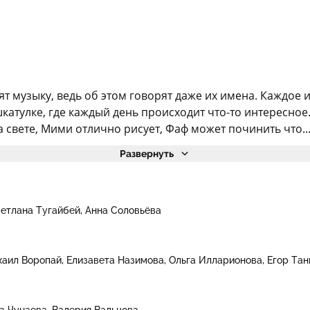
т музыку, ведь об этом говорят даже их имена. Каждое и
шкатулке, где каждый день происходит что-то интересно
на свете, Мими отлично рисует, Фаф может починить что..
Развернуть
етлана Тугайбей
Анна Соловьёва
аил Воропай
Елизавета Назимова
Ольга Илларионова
Егор Тан
а Чунаева
Валерия Вальцова