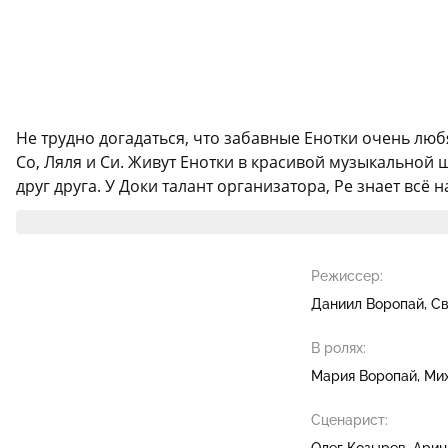
Не трудно догадаться, что забавные Енотки очень любя
Со, Ляля и Си. Живут Енотки в красивой музыкальной 
друг друга. У Доки талант организатора, Ре знает всё 
Режиссер:
Даниил Воропай
Св
В ролях:
Мария Воропай
Мих
Сценарист:
Олег Козырев
Арин