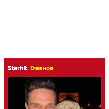
Starhit.
Главное