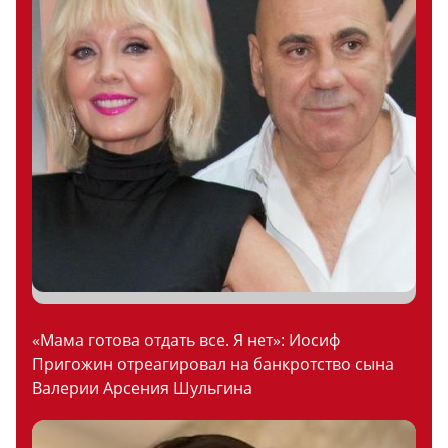
«Мама готова отдать все. Я нет»: Иосиф
Пригожин отреагировал на банкротство сына
Валерии Арсения Шульгина