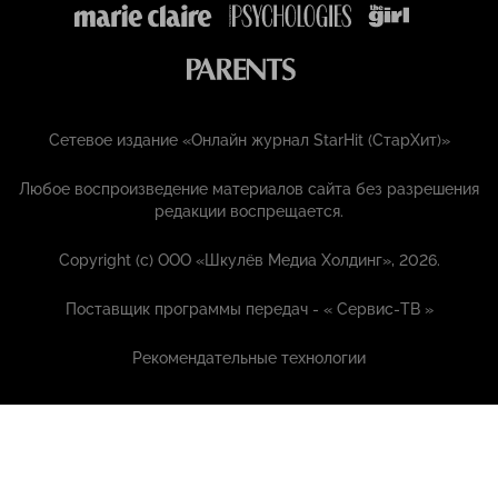
Сетевое издание «Онлайн журнал StarHit (СтарХит)»
Любое воспроизведение материалов сайта без разрешения
редакции воспрещается.
Copyright (с) ООО «Шкулёв Медиа Холдинг», 2026.
Поставщик программы передач - «
Сервис-ТВ
»
Рекомендательные технологии