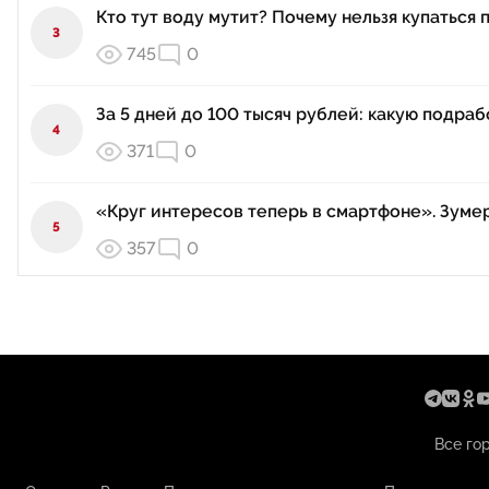
Кто тут воду мутит? Почему нельзя купаться 
3
745
0
За 5 дней до 100 тысяч рублей: какую подра
4
371
0
«Круг интересов теперь в смартфоне». Зуме
5
357
0
Все го