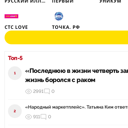
РУССКИЙ ИЛЛЮЗИОН
ПЕРВЫЙ
УНИКУМ
СТС LOVE
ТОЧКА. РФ
Топ-5
«Последнюю в жизни четверть зак
1
жизнь боролся с раком
2991
0
«Народный маркетплейс». Татьяна Ким ответи
2
911
0