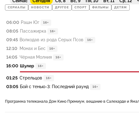
Сейчас
Сегодня
Сб, 8
Вс, 9
Пн, 10
Вт, 11
Ср, 12
Ч
СЕРИАЛЫ
НОВОСТИ
ДРУГОЕ
СПОРТ
ФИЛЬМЫ
ДЕТЯМ
06:00
Рашн Юг
16+
08:05
Пассажирка
16+
09:45
Волкодав из рода Серых Псов
16+
12:10
Монах и Бес
16+
14:05
Чёрная Молния
16+
16:00
Шулер
16+
01:25
Стрельцов
16+
03:05
Бой с тенью-3: Последний раунд
16+
Программа телеканала Дом Кино Премиум, вещание в Салехарде и Яма