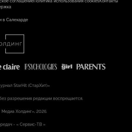
ское соглашение
Политика использования cookies
Контакты
ержка
и в Салехарде
рнал StarHit (СтарХит)»
без разрешения редакции воспрещается.
 Медиа Холдинг», 2026.
редач - «
Сервис-ТВ
»