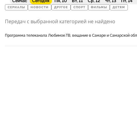
Сейчас
Сегодня
Пн, 10
Вт, 11
Ср, 12
Чт, 13
Пт, 14
СЕРИАЛЫ
НОВОСТИ
ДРУГОЕ
СПОРТ
ФИЛЬМЫ
ДЕТЯМ
Передач с выбранной категорией не найдено
Программа телеканала Любимое.ТВ, вещание в Самаре и Самарской об