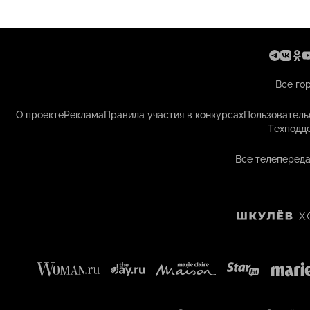
Все го
О проекте
Реклама
Правила участия в конкурсах
Пользователь
Техподд
Все телепереда