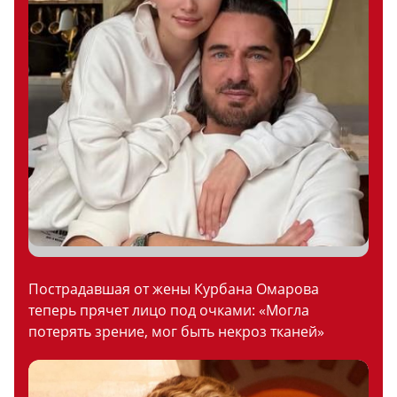
Пострадавшая от жены Курбана Омарова
теперь прячет лицо под очками: «Могла
потерять зрение, мог быть некроз тканей»