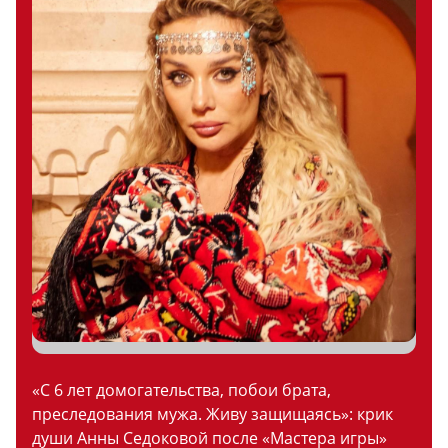
«С 6 лет домогательства, побои брата,
преследования мужа. Живу защищаясь»: крик
души Анны Седоковой после «Мастера игры»