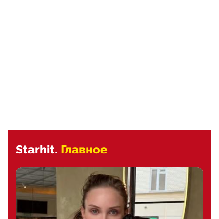
Starhit.
Главное