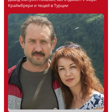
Краймбрери и тещей в Турции