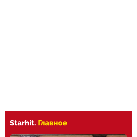
Starhit.
Главное