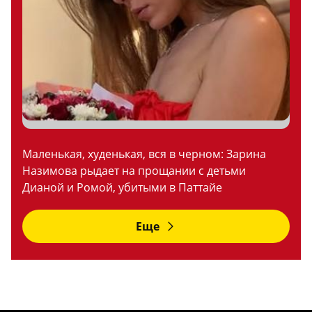
Маленькая, худенькая, вся в черном: Зарина
Назимова рыдает на прощании с детьми
Дианой и Ромой, убитыми в Паттайе
Еще