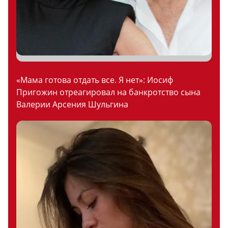
«Мама готова отдать все. Я нет»: Иосиф
Пригожин отреагировал на банкротство сына
Валерии Арсения Шульгина