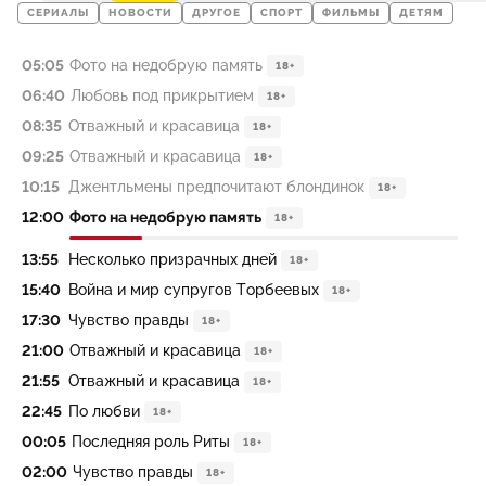
СЕРИАЛЫ
НОВОСТИ
ДРУГОЕ
СПОРТ
ФИЛЬМЫ
ДЕТЯМ
05:05
Фото на недобрую память
18+
06:40
Любовь под прикрытием
18+
08:35
Отважный и красавица
18+
09:25
Отважный и красавица
18+
10:15
Джентльмены предпочитают блондинок
18+
12:00
Фото на недобрую память
18+
13:55
Несколько призрачных дней
18+
15:40
Война и мир супругов Торбеевых
18+
17:30
Чувство правды
18+
21:00
Отважный и красавица
18+
21:55
Отважный и красавица
18+
22:45
По любви
18+
00:05
Последняя роль Риты
18+
02:00
Чувство правды
18+