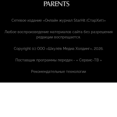
Сетевое издание «Онлайн журнал StarHit (СтарХит)»
Любое воспроизведение материалов сайта без разрешения
редакции воспрещается.
Copyright (с) ООО «Шкулёв Медиа Холдинг», 2026.
Поставщик программы передач - «
Сервис-ТВ
»
Рекомендательные технологии