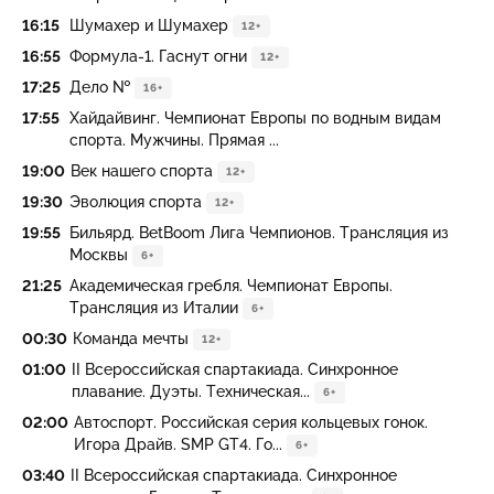
16:15
Шумахер и Шумахер
12+
16:55
Формула-1. Гаснут огни
12+
17:25
Дело №
16+
17:55
Хайдайвинг. Чемпионат Европы по водным видам
спорта. Мужчины. Прямая ...
19:00
Век нашего спорта
12+
19:30
Эволюция спорта
12+
19:55
Бильярд. BetBoom Лига Чемпионов. Трансляция из
Москвы
6+
21:25
Академическая гребля. Чемпионат Европы.
Трансляция из Италии
6+
00:30
Команда мечты
12+
01:00
II Всероссийская спартакиада. Синхронное
плавание. Дуэты. Техническая...
6+
02:00
Автоспорт. Российская серия кольцевых гонок.
Игора Драйв. SMP GT4. Го...
6+
03:40
II Всероссийская спартакиада. Синхронное