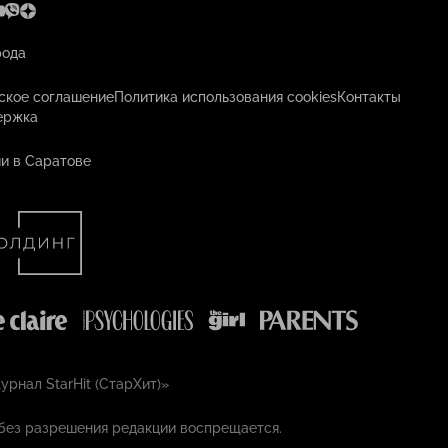
рода
ское соглашение
Политика использования cookies
Контакты
ержка
и в Саратове
рнал StarHit (СтарХит)»
без разрешения редакции воспрещается.