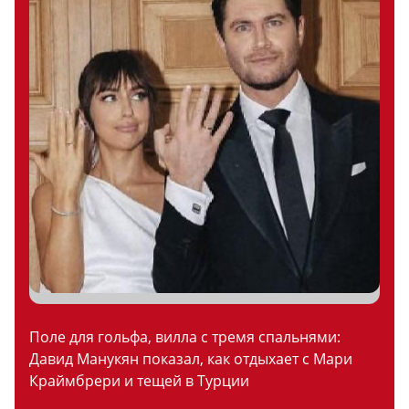
Поле для гольфа, вилла с тремя спальнями:
Давид Манукян показал, как отдыхает с Мари
Краймбрери и тещей в Турции