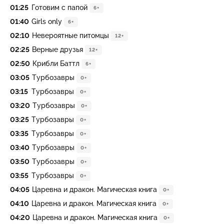
01:25
Готовим с папой
6+
01:40
Girls only
6+
02:10
Невероятные питомцы
12+
02:25
Вeрные друзья
12+
02:50
Крибли Баттл
6+
03:05
Туpбозавры
0+
03:15
Туpбозавры
0+
03:20
Туpбозавры
0+
03:25
Туpбозавры
0+
03:35
Туpбозавры
0+
03:40
Туpбозавры
0+
03:50
Туpбозавры
0+
03:55
Туpбозавры
0+
04:05
Царевна и дракон. Магическая книга
0+
04:10
Царевна и дракон. Магическая книга
0+
04:20
Царевна и дракон. Магическая книга
0+