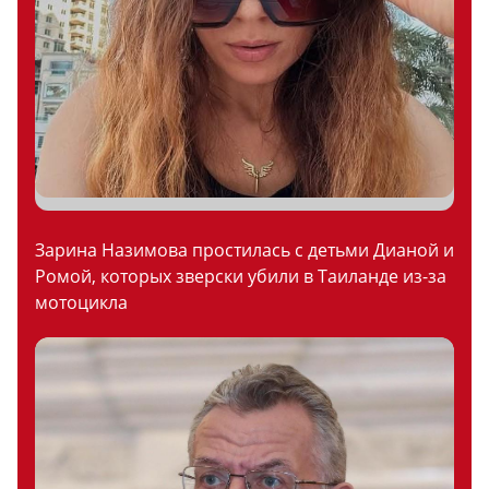
Зарина Назимова простилась с детьми Дианой и
Ромой, которых зверски убили в Таиланде из-за
мотоцикла