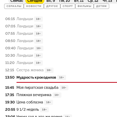
Сейчас
Сегодня
Вс, 9
Пн, 10
Вт, 11
Ср, 12
Чт, 13
СЕРИАЛЫ
НОВОСТИ
ДРУГОЕ
СПОРТ
ФИЛЬМЫ
ДЕТЯМ
06:15
Ландыши
18+
07:05
Ландыши
18+
07:55
Ландыши
18+
08:50
Ландыши
18+
09:40
Ландыши
18+
10:30
Ландыши
18+
11:20
Ландыши
18+
12:15
Сестра жениха
18+
13:50
Мудрость крокодилов
16+
15:45
Моя пиратская свадьба
18+
17:35
Пляжная вечеринка
18+
19:30
Цена соблазна
18+
20:55
9 1/2 недель
18+
23:05
Через год в это же время
16+