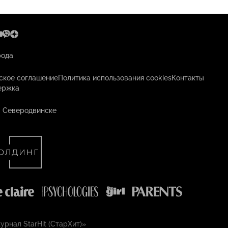
рода
ское соглашение
Политика использования cookies
Контакты
ержка
в Северодвинске
рнал StarHit (СтарХит)»