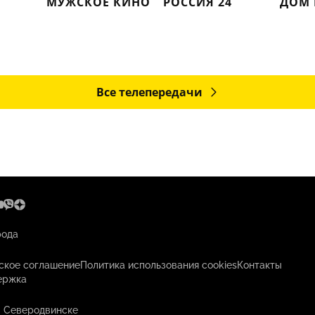
МУЖСКОЕ КИНО
РОССИЯ 24
Все телепередачи
рода
ское соглашение
Политика использования cookies
Контакты
ержка
в Северодвинске