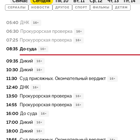
Сейчас
Сегодня
Пн, 10
Вт, 11
Ср, 12
Чт, 13
Пт, 14
СЕРИАЛЫ
НОВОСТИ
ДРУГОЕ
СПОРТ
ФИЛЬМЫ
ДЕТЯМ
05:40
ДНК
16+
06:30
Прокурорская проверка
16+
07:25
Прокурорская проверка
16+
08:35
До суда
16+
09:35
Дикий
16+
10:30
Дикий
16+
11:30
Суд присяжных. Окончательный вердикт
16+
12:40
ДНК
16+
13:50
Прокурорская проверка
16+
14:55
Прокурорская проверка
16+
16:00
До суда
16+
17:00
Дикий
16+
18:00
Дикий
16+
18:55
Суд присяжных. Окончательный вердикт
16+