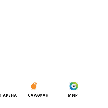
! АРЕНА
САРАФАН
МИР