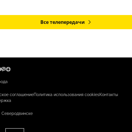
Все телепередачи
рода
ское соглашение
Политика использования cookies
Контакты
ержка
в Северодвинске