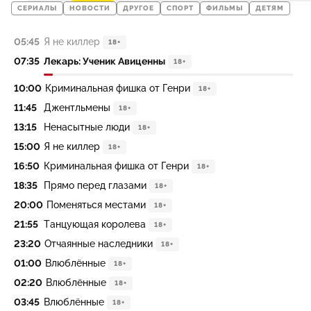
СЕРИАЛЫ
НОВОСТИ
ДРУГОЕ
СПОРТ
ФИЛЬМЫ
ДЕТЯМ
05:45
Я не киллер
18+
07:35
Лекарь: Ученик Авиценны
18+
10:00
Криминальная фишка от Генри
18+
11:45
Джентльмены
18+
13:15
Ненасытные люди
18+
15:00
Я не киллер
18+
16:50
Криминальная фишка от Генри
18+
18:35
Прямо перед глазами
18+
20:00
Поменяться местами
18+
21:55
Танцующая королева
18+
23:20
Отчаянные наследники
18+
01:00
Влюблённые
18+
02:20
Влюблённые
18+
03:45
Влюблённые
18+