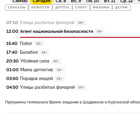
Сейчас
Сегодня
Сб, 8
Вс, 9
Пн, 10
Вт, 11
Ср, 12
Ч
СЕРИАЛЫ
НОВОСТИ
ДРУГОЕ
СПОРТ
ФИЛЬМЫ
ДЕТЯМ
07:10
Улицы разбитых фонарей
16+
12:00
Агент национальной безопасности
16+
15:40
Побег
16+
17:40
Балабол
16+
20:30
Убойная сила
16+
01:00
Мама-детектив
16+
03:50
Порядок вещей
16+
04:50
Улицы разбитых фонарей
16+
Программа телеканала Время, вещание в Шадринске и Курганской обла