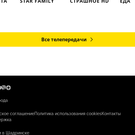
ЕТА
STAR FAMILY
СТРАШНОЕ HD
ЕДА
Все телепередачи
рода
ское соглашение
Политика использования cookies
Контакты
ержка
и в Шадринске