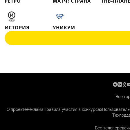
РЕТРО
МАТЧ! СТРАНА
ТНВ-ПЛАН
ИСТОРИЯ
УНИКУМ
Все го
О проекте
Реклама
Правила участия в конкурсах
Пользователь
Техподд
Все телепередач