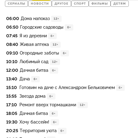
СЕРИАЛЫ
НОВОСТИ
ДРУГОЕ
СПОРТ
ФИЛЬМЫ
ДЕТЯМ
06:00
Дома напоказ
12+
06:50
Городские садоводы
6+
07:45
Я из деревни
6+
08:40
Живая аптека
12+
09:10
Огородные заботы
6+
10:10
Любимый сад
12+
12:00
Дачная битва
6+
13:40
Дача
6+
15:10
Готовим на даче с Александром Бельковичем
6+
15:55
Звезда дома
6+
17:10
Ремонт вверх тормашками
12+
18:05
Дачная битва
6+
19:30
Хочу бассейн!
6+
20:25
Территория уюта
6+