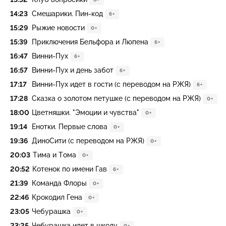
14:23
Смешарики. Пин-код
6+
15:29
Рыжие новости
0+
15:39
Приключения Бельфора и Люпена
6+
16:47
Винни-Пух
6+
16:57
Винни-Пух и день забот
6+
17:17
Винни-Пух идет в гости (с переводом на РЖЯ)
6+
17:28
Сказка о золотом петушке (с переводом на РЖЯ)
0+
18:00
Цветняшки. "Эмоции и чувства"
0+
19:14
Енотки. Первые слова
0+
19:36
ДиноСити (с переводом на РЖЯ)
0+
20:03
Тима и Тома
0+
20:52
Котенок по имени Гав
6+
21:39
Команда Флоры
0+
22:46
Крокодил Гена
0+
23:05
Чебурашка
0+
23:25
Чебурашка идет в школу
0+