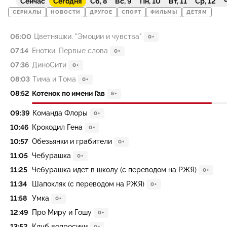
Сейчас
Сегодня
Сб, 8
Вс, 9
Пн, 10
Вт, 11
Ср, 12
Ч
СЕРИАЛЫ
НОВОСТИ
ДРУГОЕ
СПОРТ
ФИЛЬМЫ
ДЕТЯМ
06:00
Цветняшки. "Эмоции и чувства"
0+
07:14
Енотки. Первые слова
0+
07:36
ДиноСити
0+
08:03
Тима и Тома
0+
08:52
Котенок по имени Гав
6+
09:39
Команда Флоры
0+
10:46
Крокодил Гена
0+
10:57
Обезьянки и грабители
0+
11:05
Чебурашка
0+
11:25
Чебурашка идет в школу (с переводом на РЖЯ)
0+
11:34
Шапокляк (с переводом на РЖЯ)
0+
11:58
Умка
0+
12:49
Про Миру и Гошу
0+
13:52
Клуб вопросики
0+