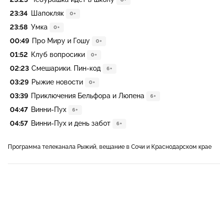
23:34
Шапокляк
0+
23:58
Умка
0+
00:49
Про Миру и Гошу
0+
01:52
Клуб вопросики
0+
02:23
Смешарики. Пин-код
6+
03:29
Рыжие новости
0+
03:39
Приключения Бельфора и Люпена
6+
04:47
Винни-Пух
6+
04:57
Винни-Пух и день забот
6+
Программа телеканала Рыжий, вещание в Сочи и Краснодарском крае