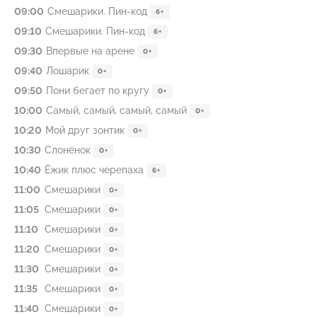
09:00
Смешарики. Пин-код
6+
09:10
Смешарики. Пин-код
6+
09:30
Впервые на арене
0+
09:40
Лошарик
0+
09:50
Пони бегает по кругу
0+
10:00
Самый, самый, самый, самый
0+
10:20
Мой друг зонтик
0+
10:30
Слонёнок
0+
10:40
Ёжик плюс черепаха
6+
11:00
Смешарики
0+
11:05
Смешарики
0+
11:10
Смешарики
0+
11:20
Смешарики
0+
11:30
Смешарики
0+
11:35
Смешарики
0+
11:40
Смешарики
0+