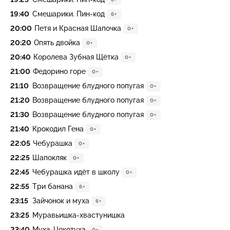
19:40
Смешарики. Пин-код
6+
20:00
Петя и Красная Шапочка
0+
20:20
Опять двойка
0+
20:40
Королева Зубная Щётка
0+
21:00
Федорино горе
0+
21:10
Возвращение блудного попугая
0+
21:20
Возвращение блудного попугая
0+
21:30
Возвращение блудного попугая
0+
21:40
Крокодил Гена
0+
22:05
Чебурашка
0+
22:25
Шапокляк
0+
22:45
Чебурашка идёт в школу
0+
22:55
Три банана
6+
23:15
Зайчонок и муха
6+
23:25
Муравьишка-хвастунишка
23:40
Муха-Цокотуха
0+