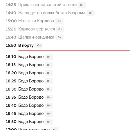
14:25
Приключения запятой и точки
0+
14:40
Наследство волшебника Бахрама
0+
15:00
Малыш и Карлсон
0+
15:20
Карлсон вернулся
0+
15:40
Шапка-невидимка
6+
15:50
В порту
0+
16:10
Бодо Бородо
0+
16:15
Бодо Бородо
0+
16:20
Бодо Бородо
0+
16:25
Бодо Бородо
0+
16:30
Бодо Бородо
0+
16:35
Бодо Бородо
0+
16:40
Бодо Бородо
0+
16:45
Бодо Бородо
0+
16:50
Бодо Бородо
0+
17:00
Простоквашино
0+