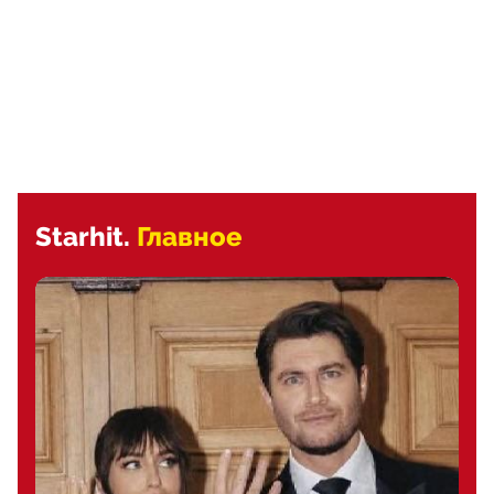
Starhit.
Главное