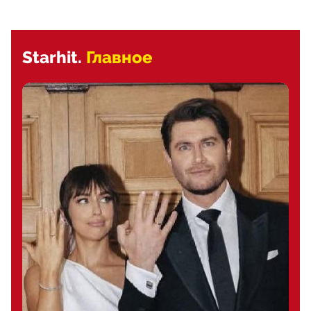
Starhit.
Главное