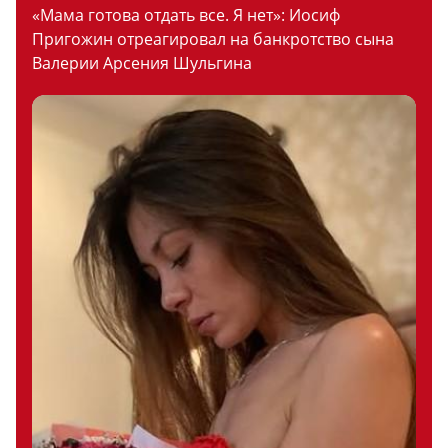
«Мама готова отдать все. Я нет»: Иосиф
Пригожин отреагировал на банкротство сына
Валерии Арсения Шульгина