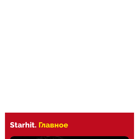
Starhit.
Главное