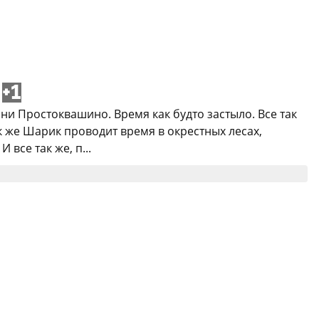
+1
и Простоквашино. Время как будто застыло. Все так
к же Шарик проводит время в окрестных лесах,
все так же, п...