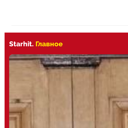
Starhit.
Главное