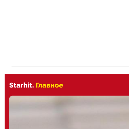
Starhit.
Главное