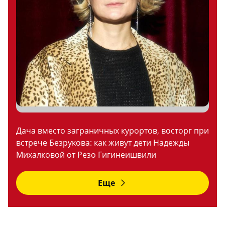
Дача вместо заграничных курортов, восторг при
встрече Безрукова: как живут дети Надежды
Михалковой от Резо Гигинеишвили
Еще