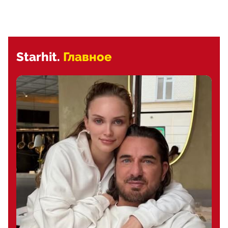
Starhit.
Главное