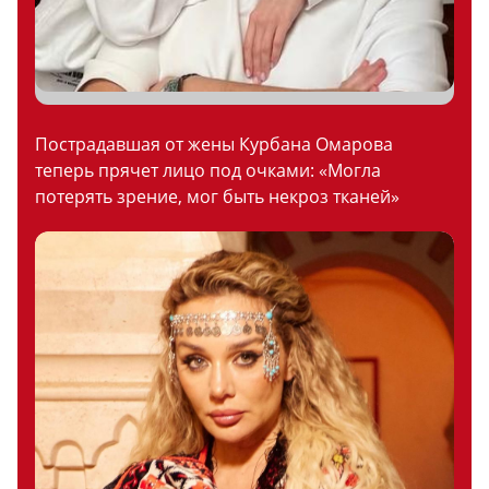
Пострадавшая от жены Курбана Омарова
теперь прячет лицо под очками: «Могла
потерять зрение, мог быть некроз тканей»