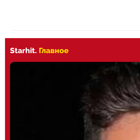
Starhit.
Главное