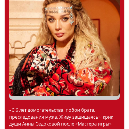
«С 6 лет домогательства, побои брата,
преследования мужа. Живу защищаясь»: крик
души Анны Седоковой после «Мастера игры»