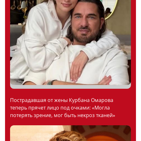
Пострадавшая от жены Курбана Омарова
теперь прячет лицо под очками: «Могла
потерять зрение, мог быть некроз тканей»