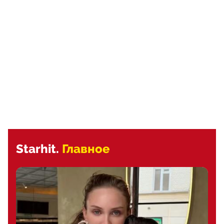
Starhit.
Главное