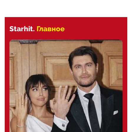
Starhit.
Главное