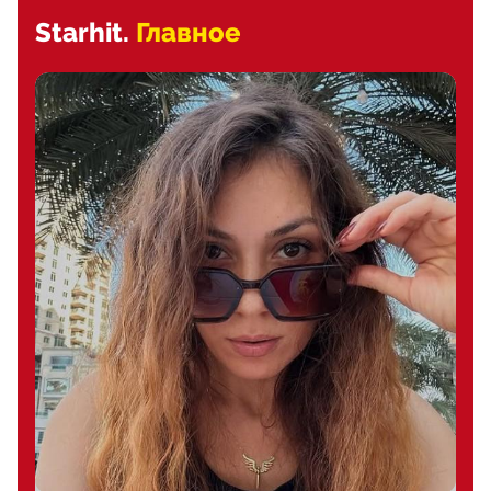
Starhit.
Главное