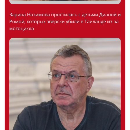
Зарина Назимова простилась с детьми Дианой и
Ромой, которых зверски убили в Таиланде из-за
мотоцикла