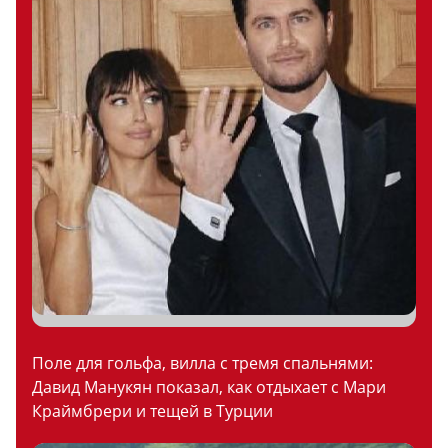
Поле для гольфа, вилла с тремя спальнями:
Давид Манукян показал, как отдыхает с Мари
Краймбрери и тещей в Турции