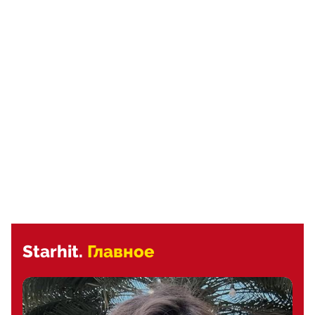
Starhit.
Главное