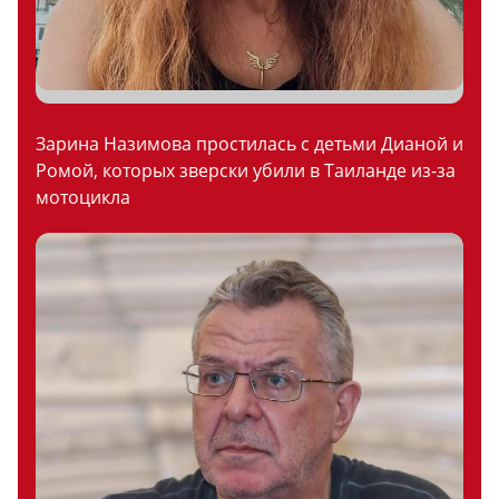
Зарина Назимова простилась с детьми Дианой и
Ромой, которых зверски убили в Таиланде из-за
мотоцикла