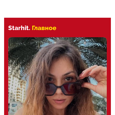
Starhit.
Главное