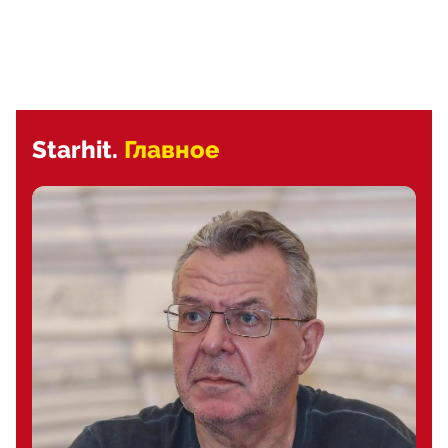
Starhit.
Главное