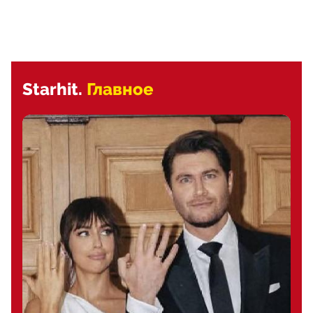
Starhit.
Главное