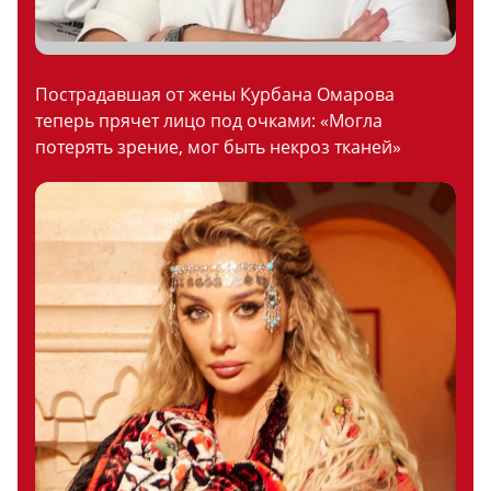
Пострадавшая от жены Курбана Омарова
теперь прячет лицо под очками: «Могла
потерять зрение, мог быть некроз тканей»