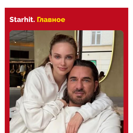
Starhit.
Главное