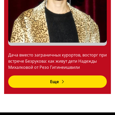
Дача вместо заграничных курортов, восторг при
встрече Безрукова: как живут дети Надежды
Михалковой от Резо Гигинеишвили
Еще