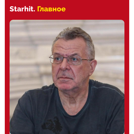
Starhit.
Главное