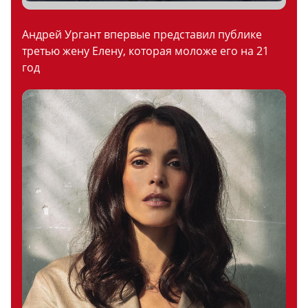
Андрей Ургант впервые представил публике
третью жену Елену, которая моложе его на 21
год