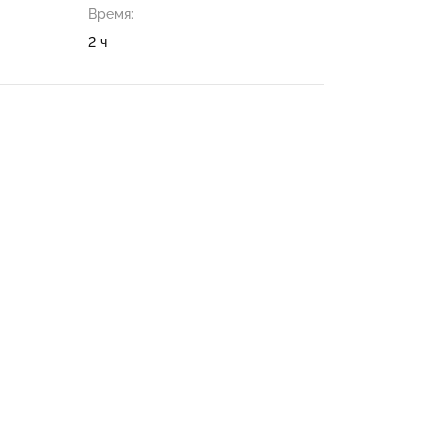
Время:
2 ч