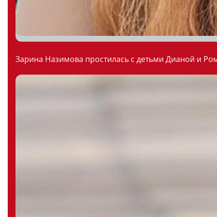
Зарина Назимова простилась с детьми Дианой и Ром